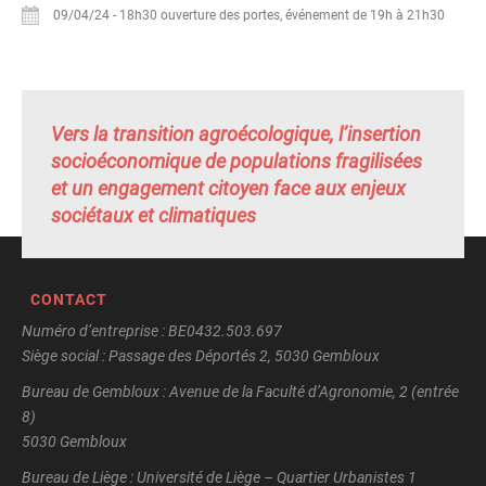
09/04/24
-
18h30 ouverture des portes, événement de 19h à 21h30
Vers la transition agroécologique, l’insertion
socioéconomique de populations fragilisées
et un engagement citoyen face aux enjeux
sociétaux et climatiques
CONTACT
Numéro d’entreprise : BE0432.503.697
Siège social : Passage des Déportés 2, 5030 Gembloux
Bureau de Gembloux : Avenue de la Faculté d’Agronomie, 2 (entrée
8)
5030 Gembloux
Bureau de Liège : Université de Liège – Quartier Urbanistes 1