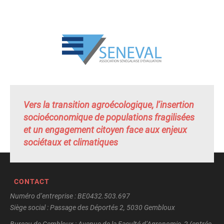
Vers la transition agroécologique, l’insertion
socioéconomique de populations fragilisées
et un engagement citoyen face aux enjeux
sociétaux et climatiques
CONTACT
Numéro d’entreprise : BE0432.503.697
Siège social : Passage des Déportés 2, 5030 Gembloux