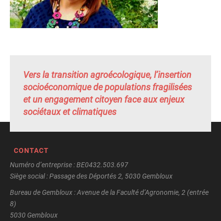
Vers la transition agroécologique, l’insertion
socioéconomique de populations fragilisées
et un engagement citoyen face aux enjeux
sociétaux et climatiques
CONTACT
Numéro d’entreprise : BE0432.503.697
Siège social : Passage des Déportés 2, 5030 Gembloux
Bureau de Gembloux : Avenue de la Faculté d’Agronomie, 2 (entrée
8)
5030 Gembloux