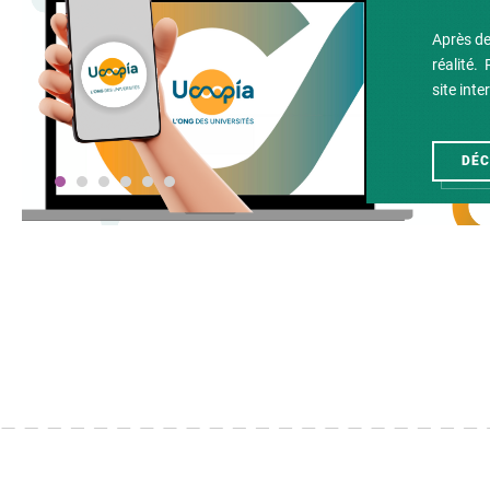
Après de
réalité.
site int
DÉC