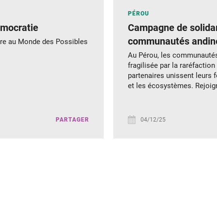
PÉROU
émocratie
Campagne de solidar
communautés andines
obre au Monde des Possibles
Au Pérou, les communautés 
fragilisée par la raréfaction
partenaires unissent leurs 
et les écosystèmes. Rejoig
PARTAGER
04/12/25