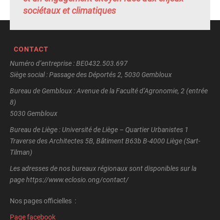
sociétaux et climatiques
CONTACT
Numéro d’entreprise : BE0432.503.697
Siège social : Passage des Déportés 2, 5030 Gembloux
Bureau de Gembloux : Avenue de la Faculté d’Agronomie, 2 (entrée
8)
5030 Gembloux
Bureau de Liège : Université de Liège – Quartier Urbanistes 1
Traverse des Architectes 5B, Bâtiment B63b B-4000 Liège (Sart-
Tilman)
Les adresses de nos bureaux régionaux sont disponibles sur la
page https://www.eclosio.ong/contact/
Nos pages officielles :
Page facebook