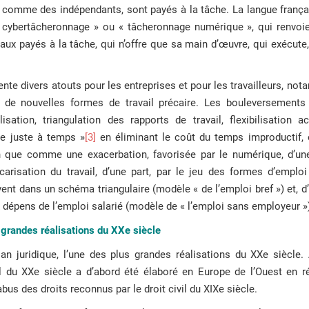
 comme des indépendants, sont payés à la tâche. La langue frança
« cybertâcheronnage » ou « tâcheronnage numérique », qui renvoie
avaux payés à la tâche, qui n’offre que sa main d’œuvre, qui exécute
 divers atouts pour les entreprises et pour les travailleurs, nota
e de nouvelles formes de travail précaire. Les bouleversement
isation, triangulation des rapports de travail, flexibilisation a
re juste à temps »
[3]
en éliminant le coût du temps improductif, e
ue comme une exacerbation, favorisée par le numérique, d’un
carisation du travail, d’une part, par le jeu des formes d’emplo
ivent dans un schéma triangulaire (modèle « de l’emploi bref ») et, d
x dépens de l’emploi salarié (modèle de « l’emploi sans employeur »
s grandes réalisations du XXe siècle
plan juridique, l’une des plus grandes réalisations du XXe siècle
ail du XXe siècle a d’abord été élaboré en Europe de l’Ouest en r
’abus des droits reconnus par le droit civil du XIXe siècle.