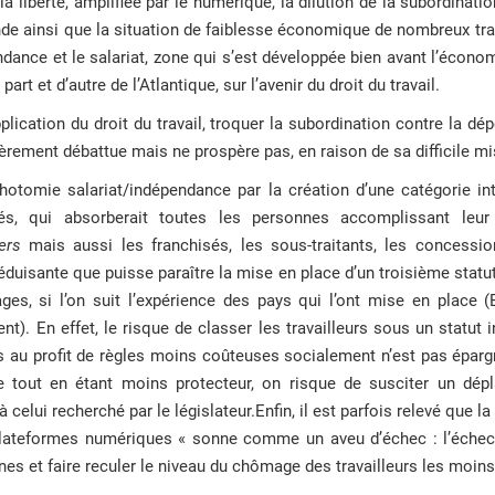
a liberté, amplifiée par le numérique, la dilution de la subordinati
de ainsi que la situation de faiblesse économique de nombreux trav
ndance et le salariat, zone qui s’est développée bien avant l’écon
rt et d’autre de l’Atlantique, sur l’avenir du droit du travail.
’application du droit du travail, troquer la subordination contre la
lièrement débattue mais ne prospère pas, en raison de sa difficile mi
ichotomie salariat/indépendance par la création d’une catégorie int
és, qui absorberait toutes les personnes accomplissant leur 
ers
mais aussi les franchisés, les sous-traitants, les concessio
duisante que puisse paraître la mise en place d’un troisième statut
ges, si l’on suit l’expérience des pays qui l’ont mise en place (
). En effet, le risque de classer les travailleurs sous un statut i
es au profit de règles moins coûteuses socialement n’est pas épargn
ire tout en étant moins protecteur, on risque de susciter un dép
celui recherché par le législateur.Enfin, il est parfois relevé que la
 plateformes numériques « sonne comme un aveu d’échec : l’échec 
nes et faire reculer le niveau du chômage des travailleurs les moins 