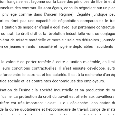
ution française, est façonné sur la base des principes de liberté et 
conclure des contrats. Ils sont égaux, donc ils négocient sur un pied
de privilège comme dans l’Ancien Régime). L’égalité juridique pe
rties n’ont pas une capacité de négociation comparable : le trav
n situation de négocier d’égal à égal avec leur partenaire contractue
 contrat. Le droit civil et la révolution industrielle vont se conjug
un état de misère matérielle et morale : salaires dérisoires ; journée
on de jeunes enfants ; sécurité et hygiène déplorables ; acciden
e la volonté de porter remède à cette situation misérable, en limit
r leurs conditions contractuelles. Il s’est ensuite développé, sur
 force entre le patronat et les salariés. Il est à la recherche d’un é
stice sociale et les contraintes économiques des employeurs.
lisation de l’usine : la société industrielle et sa production de
l’usine. La protection du droit du travail est offerte aux travailleur
itère est très important : c’est lui qui déclenche l’application 
n de la durée quotidienne et hebdomadaire de travail, congé de mat