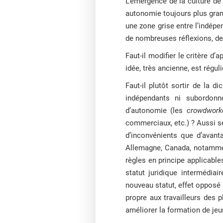
L’émergence de la culture de l
autonomie toujours plus gran
une zone grise entre l’indépe
de nombreuses réflexions, de pa
Faut-il modifier le critère d
idée, très ancienne, est régu
Faut-il plutôt sortir de la d
indépendants ni subordonn
d’autonomie (les
crowdwork
commerciaux, etc.) ? Aussi sé
d’inconvénients que d’avanta
Allemagne, Canada, notamment
règles en principe applicabl
statut juridique intermédia
nouveau statut, effet opposé à 
propre aux travailleurs des
améliorer la formation de jeu