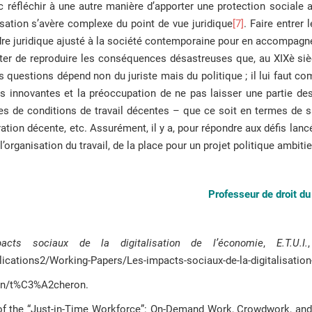
c réfléchir à une autre manière d’apporter une protection sociale 
lisation s’avère complexe du point de vue juridique
[7]
. Faire entrer 
adre juridique ajusté à la société contemporaine pour en accompagner
viter de reproduire les conséquences désastreuses que, au XIXè siè
 questions dépend non du juriste mais du politique ; il lui faut co
 innovantes et la préoccupation de ne pas laisser une partie des 
 de conditions de travail décentes – que ce soit en termes de san
ration décente, etc. Assurément, il y a, pour répondre aux défis lanc
l’organisation du travail, de la place pour un projet politique ambiti
Professeur de droit du 
acts sociaux de la digitalisation de l’économie
,
E.T.U.I.
blications2/Working-Papers/Les-impacts-sociaux-de-la-digitalisation
tion/t%C3%A2cheron.
 of the “Just-in-Time Workforce”: On-Demand Work, Crowdwork, and 