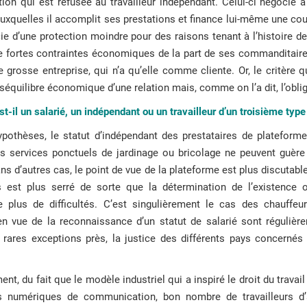
tion qui est refusée au travailleur indépendant. Celui-ci négocie 
auxquelles il accomplit ses prestations et finance lui-même une co
icie d’une protection moindre pour des raisons tenant à l’histoire de
de fortes contraintes économiques de la part de ses commanditaire
ne grosse entreprise, qui n’a qu’elle comme cliente. Or, le critère 
déséquilibre économique d’une relation mais, comme on l’a dit, l’oblig
st-il un salarié, un indépendant ou un travailleur d’un troisième type
othèses, le statut d’indépendant des prestataires de plateforme 
es services ponctuels de jardinage ou bricolage ne peuvent guè
ans d’autres cas, le point de vue de la plateforme est plus discutabl
es est plus serré de sorte que la détermination de l’existence 
e plus de difficultés. C’est singulièrement le cas des chauffe
n vue de la reconnaissance d’un statut de salarié sont régulière
ès rares exceptions près, la justice des différents pays concernés
ent, du fait que le modèle industriel qui a inspiré le droit du travai
s numériques de communication, bon nombre de travailleurs d’au