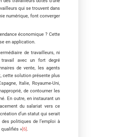
on des travailleurs dotés d’une
ailleurs qui se trouvent dans
omie numérique, font converger
 dépendance économique ? Cette
se en application.
ermédiaire de travailleurs, ni
travail avec un fort degré
nnaires de vente, les agents
, cette solution présente plus
Espagne, Italie, Royaume-Uni,
napproprié, de contourner les
é. En outre, en instaurant un
lacement du salariat vers ce
 création d’un statut qui serait
des politiques de l’emploi à
qualifiés »
[6]
.