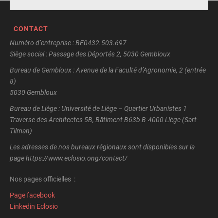
CONTACT
Numéro d’entreprise : BE0432.503.697
Siège social : Passage des Déportés 2, 5030 Gembloux
Bureau de Gembloux : Avenue de la Faculté d’Agronomie, 2 (entrée
8)
5030 Gembloux
Bureau de Liège : Université de Liège – Quartier Urbanistes 1
Traverse des Architectes 5B, Bâtiment B63b B-4000 Liège (Sart-
Tilman)
Les adresses de nos bureaux régionaux sont disponibles sur la
page https://www.eclosio.ong/contact/
Nos pages officielles :
Page facebook
Linkedin Eclosio