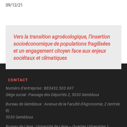
09/12/21
Vers la transition agroécologique, l’insertion
socioéconomique de populations fragilisées
et un engagement citoyen face aux enjeux
sociétaux et climatiques
CONTACT
Numéro d’entreprise : BE0432.503.697
Siège social : Passage des Déportés 2, 5030 Gembloux
Bureau de Gembloux : Avenue de la Faculté d’Agronomie, 2 (entrée
8)
5030 Gembloux
Bureau de Liège : Université de Liège – Quartier Urbanistes 1