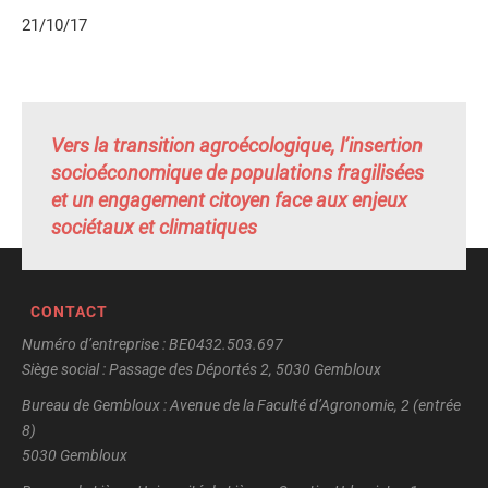
21/10/17
Vers la transition agroécologique, l’insertion
socioéconomique de populations fragilisées
et un engagement citoyen face aux enjeux
sociétaux et climatiques
CONTACT
Numéro d’entreprise : BE0432.503.697
Siège social : Passage des Déportés 2, 5030 Gembloux
Bureau de Gembloux : Avenue de la Faculté d’Agronomie, 2 (entrée
8)
5030 Gembloux