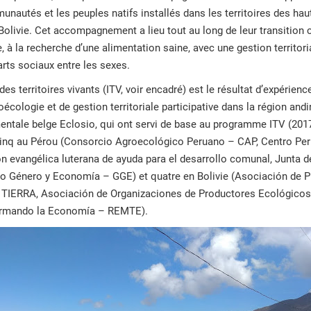
nautés et les peuples natifs installés dans les territoires des ha
Bolivie. Cet accompagnement a lieu tout au long de leur transition 
e, à la recherche d’une alimentation saine, avec une gestion territor
rts sociaux entre les sexes.
s territoires vivants (ITV, voir encadré) est le résultat d’expérienc
oécologie et de gestion territoriale participative dans la région an
entale belge Eclosio, qui ont servi de base au programme ITV (201
 cinq au Pérou (Consorcio Agroecológico Peruano – CAP, Centro Pe
 evangélica luterana de ayuda para el desarrollo comunal, Junta de
Género y Economía – GGE) et quatre en Bolivie (Asociación de P
TIERRA, Asociación de Organizaciones de Productores Ecológicos
formando la Economía – REMTE).