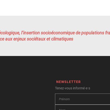
écologique, l’insertion socioéconomique de populations fra
e aux enjeux sociétaux et climatiques
NEWSLETTER
Tenez-vous informé·e·s