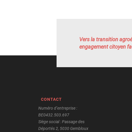
Vers la transition agro
engagement citoyen fac
CONTACT
Numéro d’entreprise :
BE0432.503.697
Siège social : Passage des
Déportés 2, 5030 Gembloux