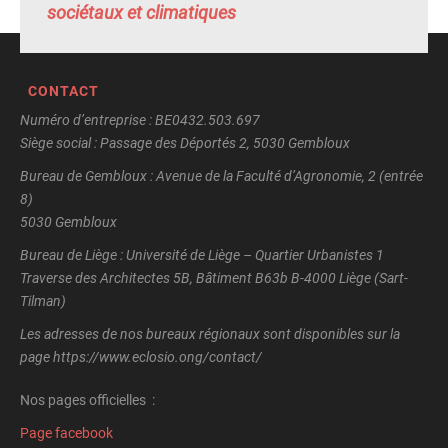
sociétaux et climatiques
CONTACT
Numéro d’entreprise : BE0432.503.697
Siège social : Passage des Déportés 2, 5030 Gembloux
Bureau de Gembloux : Avenue de la Faculté d’Agronomie, 2 (entrée
8)
5030 Gembloux
Bureau de Liège : Université de Liège – Quartier Urbanistes 1
Traverse des Architectes 5B, Bâtiment B63b B-4000 Liège (Sart-
Tilman)
Les adresses de nos bureaux régionaux sont disponibles sur la
page https://www.eclosio.ong/contact/
Nos pages officielles :
Page facebook