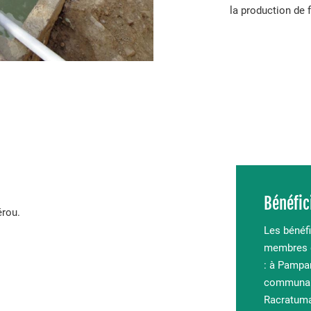
la production de f
Bénéfic
rou.
Les bénéfi
membres d
: à Pampa
communau
Racratuma