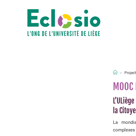
Project
MOOC É
L’ULiège
la Citoy
La mondia
complexes 