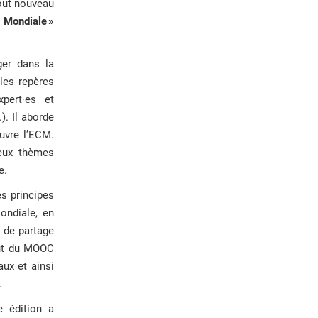
tout nouveau
 Mondiale »
ger dans la
 les repères
pert·es et
). Il aborde
uvre l’ECM.
deux thèmes
e.
es principes
ondiale, en
 de partage
out du MOOC
ux et ainsi
.
 édition a