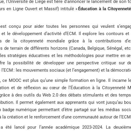
ue, l’Université de Liège est fière d’annoncer le lancement de son 
s en Ligne Ouvert et Massif) intitulé «
Éducation à la Citoyenneté
t conçu pour aider toutes les personnes qui veulent s’enga
et le développement d’activité d’ECM. Il explore les contours et
ls de la citoyenneté mondiale grâce à la contributions d’ex
es de terrain de différents horizons (Canada, Belgique, Sénégal, etc.
les stratégies éducatives et les méthodologies pour mettre en œ
offre la possibilité de développer une perspective critique sur 
 l’ECM : les mouvements sociaux (et l’engagement) et la démocrati
s, ce MOOC est plus qu’une simple formation en ligne. Il incarne l
pation et de réflexion au cœur de l’Éducation à la Citoyenneté M
grâce à des outils du Web 2.0 des débats stimulants et des temps
ribution. Il permet également aux apprenants qui vont jusqu’au b
un badge numérique permettant d’être partagé sur les médias socia
à la création et le renforcement d’une communauté autour de l’ECM
 été lancé pour l’année académique 2023-2024. La deuxième