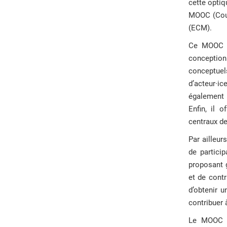
cette optiq
MOOC (Cour
(ECM).
Ce MOOC es
conception 
conceptue
d’acteur·ic
également 
Enfin, il 
centraux de
Par ailleur
de partici
proposant 
et de cont
d’obtenir 
contribuer 
Le MOOC a