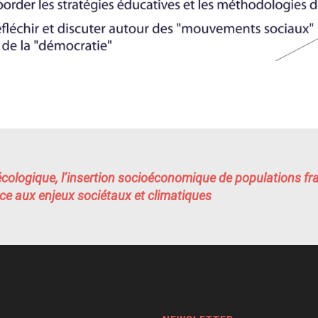
écologique, l’insertion socioéconomique de populations fra
e aux enjeux sociétaux et climatiques