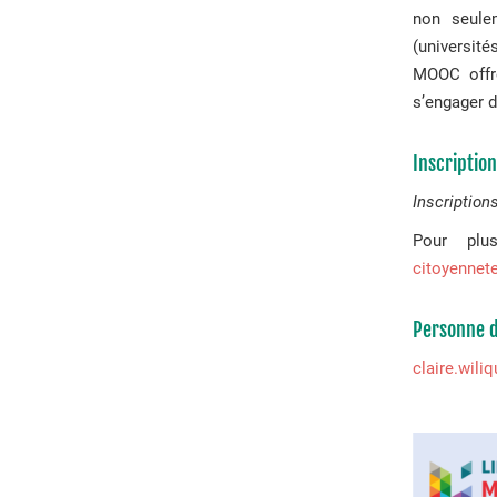
non seule
(université
MOOC offre
s’engager 
Inscriptio
Inscription
Pour plus
citoyennet
Personne d
claire.wili