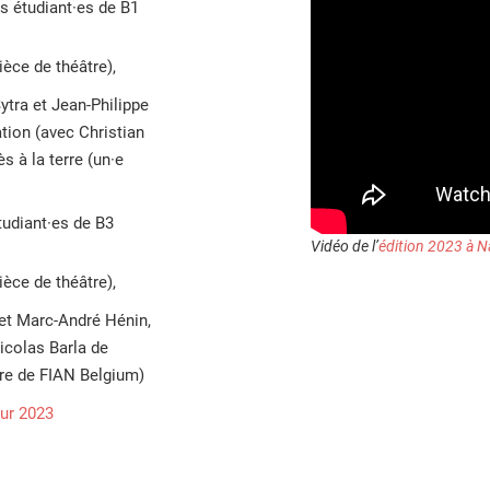
s étudiant·es de B1
ièce de théâtre),
tra et Jean-Philippe
ation (avec Christian
 à la terre (un·e
tudiant·es de B3
Vidéo de l’
édition 2023 à 
ièce de théâtre),
 et Marc-André Hénin,
Nicolas Barla de
vre de FIAN Belgium)
ur 2023