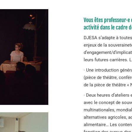
Vous êtes professeur·e 
activité dans le cadre 
DJESA s’adapte à toutes l
enjeux de la souveraineté
d’engagement/d’implicati
leurs futures carrières.
· Une introduction génér
(pièce de théâtre, confér
de la pièce de théâtre « 
· Deux heures d’ateliers
avec le concept de souve
multinationales, mondia
alternatives agricoles, a
alimentaire… Les contenu
fonction des cursus des 