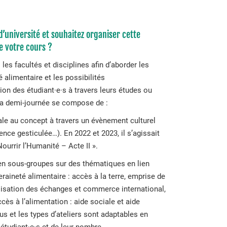
d’université et souhaitez organiser cette
de votre cours ?
es facultés et disciplines afin d’aborder les
 alimentaire et les possibilités
on des étudiant·e·s à travers leurs études ou
 La demi-journée se compose de :
ale au concept à travers un évènement culturel
ence gesticulée…). En 2022 et 2023, il s’agissait
Nourrir l’Humanité – Acte II ».
 en sous-groupes sur des thématiques en lien
raineté alimentaire : accès à la terre, emprise de
lisation des échanges et commerce international,
ccès à l’alimentation : aide sociale et aide
s et les types d’ateliers sont adaptables en
étudiant·e·s et de leur nombre.