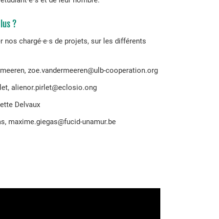
lus ?
 nos chargé·e·s de projets, sur les différents
ermeeren, zoe.vandermeeren@ulb-cooperation.org
let, alienor.pirlet@eclosio.ong
iette Delvaux
s, maxime.giegas@fucid-unamur.be