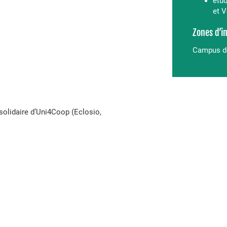
étud
et 
Zones d’i
Campus de
solidaire d’Uni4Coop (Eclosio,