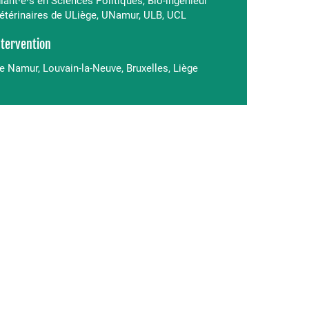
iant·e·s en Sciences Politiques, Bio-ingénieur
Vétérinaires de ULiège, UNamur, ULB, UCL
ntervention
 Namur, Louvain-la-Neuve, Bruxelles, Liège