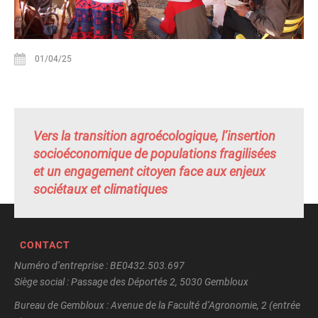
01/04/25
Vers la transition agroécologique, l’insertion
socioéconomique de populations fragilisées
et un engagement citoyen face aux enjeux
sociétaux et climatiques
CONTACT
Numéro d’entreprise : BE0432.503.697
Siège social : Passage des Déportés 2, 5030 Gembloux
Bureau de Gembloux : Avenue de la Faculté d’Agronomie, 2 (entrée