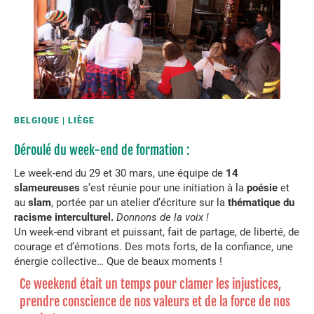
BELGIQUE
LIÈGE
Déroulé du week-end de formation :
Le week-end du 29 et 30 mars, une équipe de
14
slameureuses
s’est réunie pour une initiation à la
poésie
et
au
slam
, portée par un atelier d’écriture sur la
thématique du
racisme interculturel.
Donnons de la voix !
Un week-end vibrant et puissant, fait de partage, de liberté, de
courage et d’émotions. Des mots forts, de la confiance, une
énergie collective… Que de beaux moments !
Ce weekend était un temps pour clamer les injustices,
prendre conscience de nos valeurs et de la force de nos