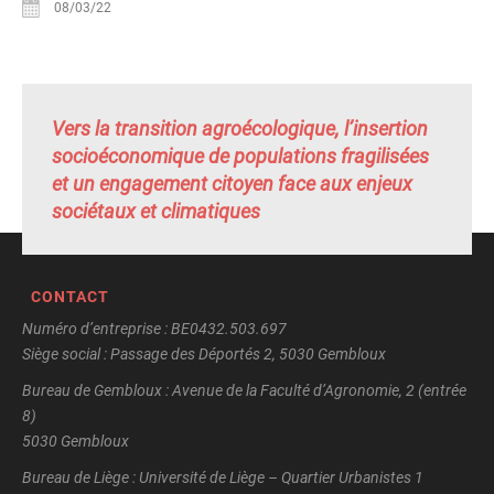
08/03/22
Vers la transition agroécologique, l’insertion
socioéconomique de populations fragilisées
et un engagement citoyen face aux enjeux
sociétaux et climatiques
CONTACT
Numéro d’entreprise : BE0432.503.697
Siège social : Passage des Déportés 2, 5030 Gembloux
Bureau de Gembloux : Avenue de la Faculté d’Agronomie, 2 (entrée
8)
5030 Gembloux
Bureau de Liège : Université de Liège – Quartier Urbanistes 1