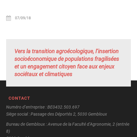
07/09/18
Vers la transition agroécologique, l’insertion
socioéconomique de populations fragilisées
et un engagement citoyen face aux enjeux
sociétaux et climatiques
CONTACT
Numéro d’entreprise : BE0432.503.697
Siège social : Passage des Déportés 2, 5030 Gembloux
Bureau de Gembloux : Avenue de la Faculté d’Agronomie, 2 (entrée
8)