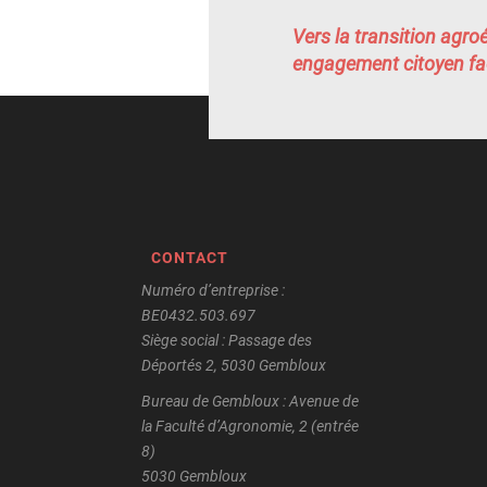
Vers la transition agro
engagement citoyen fac
CONTACT
Numéro d’entreprise :
BE0432.503.697
Siège social : Passage des
Déportés 2, 5030 Gembloux
Bureau de Gembloux : Avenue de
la Faculté d’Agronomie, 2 (entrée
8)
5030 Gembloux