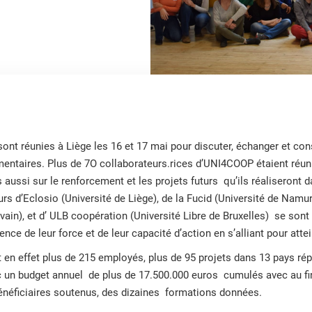
t réunies à Liège les 16 et 17 mai pour discuter, échanger et cons
taires. Plus de 7O collaborateurs.rices d’UNI4COOP étaient réuni
 aussi sur le renforcement et les projets futurs qu’ils réaliseront 
rs d’Eclosio (Université de Liège), de la Fucid (Université de Nam
vain), et d’ ULB coopération (Université Libre de Bruxelles) se son
ience de leur force et de leur capacité d’action en s’alliant pour at
n effet plus de 215 employés, plus de 95 projets dans 13 pays rép
ec un budget annuel de plus de 17.500.000 euros cumulés avec au fi
bénéficiaires soutenus, des dizaines formations données.