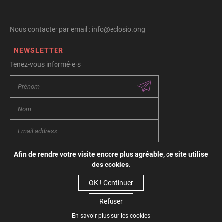
Nous contacter par email : info@eclosio.ong
NEWSLETTER
Tenez-vous informé·e·s
Afin de rendre votre visite encore plus agréable, ce site utilise
Conditions générales d’utilisation
des cookies.
Vie privée
Politique de cookies
OK ! Continuer
Refuser
© Copyright 2026 Eclosio - Tous droits réservés
En savoir plus sur les cookies