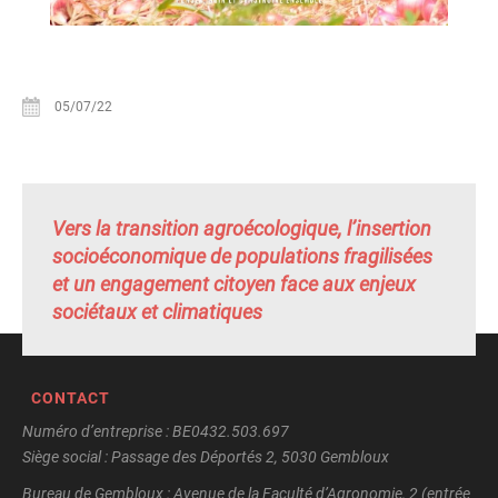
05/07/22
Vers la transition agroécologique, l’insertion
socioéconomique de populations fragilisées
et un engagement citoyen face aux enjeux
sociétaux et climatiques
CONTACT
Numéro d’entreprise : BE0432.503.697
Siège social : Passage des Déportés 2, 5030 Gembloux
Bureau de Gembloux : Avenue de la Faculté d’Agronomie, 2 (entrée