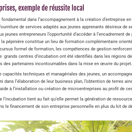
prises, exemple de réussite local
e fondamental dans l’accompagnement à la création d’entreprise en
a fourniture de services adaptés aux jeunes apprenants désireux de s
 aux jeunes entrepreneurs l’opportunité d’accéder à l’encadrement de
, la pépinière constitue un lieu de formation complémentaire orient
ursus formel de formation, les compétences de gestion renforcen
 De grands centres d’incubation ont été identifiés dans les régions d
 des partenaires incontournables dans la mise en œuvre du projet
e capacités techniques et managériales des jeunes, un accompagn
i dans l’élaboration de leur business plan, l’obtention de terres ain
’aide à l’installation ou création de microentreprises au profit de ce
e l’incubation tient au fait qu’elle permet la génération de ressourc
ns le financement de son entreprise personnelle en plus du kit de dé