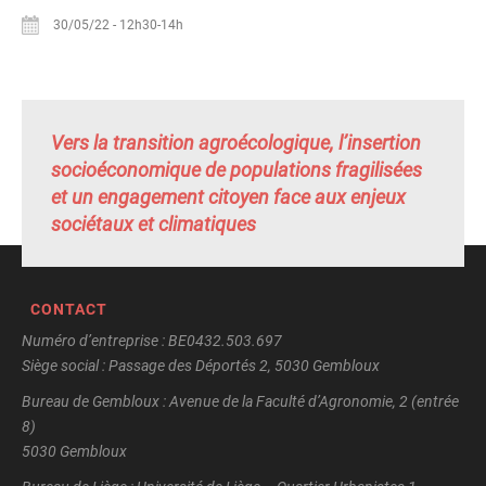
30/05/22
-
12h30-14h
Vers la transition agroécologique, l’insertion
socioéconomique de populations fragilisées
et un engagement citoyen face aux enjeux
sociétaux et climatiques
CONTACT
Numéro d’entreprise : BE0432.503.697
Siège social : Passage des Déportés 2, 5030 Gembloux
Bureau de Gembloux : Avenue de la Faculté d’Agronomie, 2 (entrée
8)
5030 Gembloux