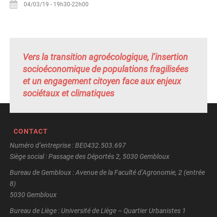
04/03/19
-
19h30-22h00
Vers la transition agroécologique, l’insertion
socioéconomique de populations fragilisées
et un engagement citoyen face aux enjeux
sociétaux et climatiques
CONTACT
Numéro d’entreprise : BE0432.503.697
Siège social : Passage des Déportés 2, 5030 Gembloux
Bureau de Gembloux : Avenue de la Faculté d’Agronomie, 2 (entrée
8)
5030 Gembloux
Bureau de Liège : Université de Liège – Quartier Urbanistes 1