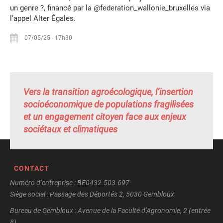
un genre ?, financé par la @federation_wallonie_bruxelles via
l’appel Alter Égales.
07/05/25
-
17h30
Vers la transition agroécologique, l’insertion
socioéconomique de populations fragilisées
et un engagement citoyen face aux enjeux
sociétaux et climatiques
CONTACT
Numéro d’entreprise : BE0432.503.697
Siège social : Passage des Déportés 2, 5030 Gembloux
Bureau de Gembloux : Avenue de la Faculté d’Agronomie, 2 (entrée
8)