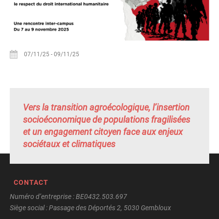
07/11/25
-
09/11/25
Vers la transition agroécologique, l’insertion
socioéconomique de populations fragilisées
et un engagement citoyen face aux enjeux
sociétaux et climatiques
CONTACT
Numéro d’entreprise : BE0432.503.697
Siège social : Passage des Déportés 2, 5030 Gembloux