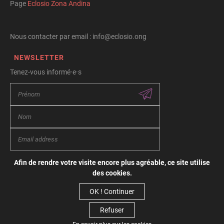
Page
Eclosio Zona Andina
Nous contacter par email : info@eclosio.ong
NEWSLETTER
Tenez-vous informé·e·s
Afin de rendre votre visite encore plus agréable, ce site utilise
Conditions générales d’utilisation
des cookies.
Vie privée
Politique de cookies
OK ! Continuer
Refuser
© Copyright 2026 Eclosio - Tous droits réservés