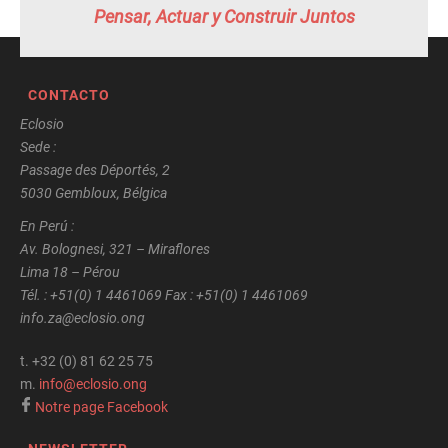
Pensar, Actuar y Construir Juntos
CONTACTO
Eclosio
Sede :
Passage des Déportés, 2
5030 Gembloux, Bélgica
En Perú :
Av. Bolognesi, 321 – Miraflores
Lima 18 – Pérou
Tél. : +51(0) 1 4461069 Fax : +51(0) 1 4461069
info.za@eclosio.ong
t.
+32 (0) 81 62 25 75
m.
info@eclosio.ong
Notre page Facebook