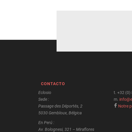
CONTACTO
Eclosio
t.
+32 (0)
Sede :
m.
info@e
Passage des Déportés, 2
Notre 
5030 Gembloux, Bélgica
En Perú :
Av. Bolognesi, 321 – Miraflores