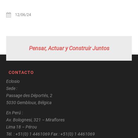
12/06/24
Pensar, Actuar y Construir Juntos
CONTACTO
Eclosio
Sede :
Passage des Déportés, 2
5030 Gembloux, Bélgica
En Perú :
Av. Bolognesi, 321 – Miraflores
Lima 18 – Pérou
Tél. : +51(0) 1 4461069 Fax : +51(0) 1 4461069