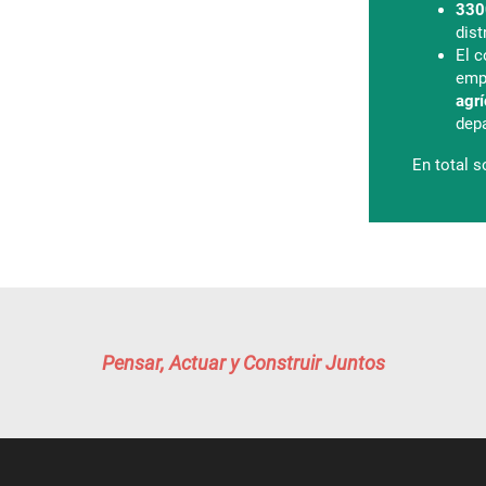
330
dis
El c
emp
agrí
dep
En total 
Pensar, Actuar y Construir Juntos