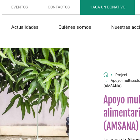
EVENTOS
CONTACTOS
HAGA UN DONATIVO
Actualidades
Quiénes somos
Nuestras acc
Project
Apoyo multisector
(AMSANA)
Apoyo mult
alimentari
(AMSANA)
La zona de
Ataco