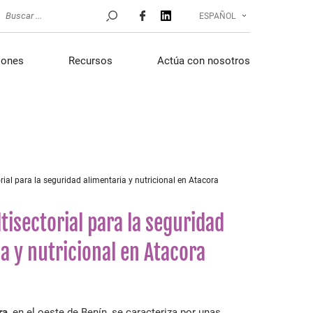
ESPAÑOL
iones
Recursos
Actúa con nosotros
ial para la seguridad alimentaria y nutricional en Atacora
isectorial para la seguridad
a y nutricional en Atacora
ra
, en el oeste de Benín, se caracteriza por unas