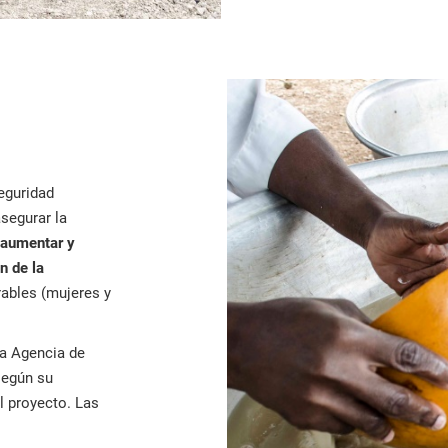
eguridad
asegurar la
, aumentar y
n de la
rables (mujeres y
la Agencia de
según su
l proyecto. Las