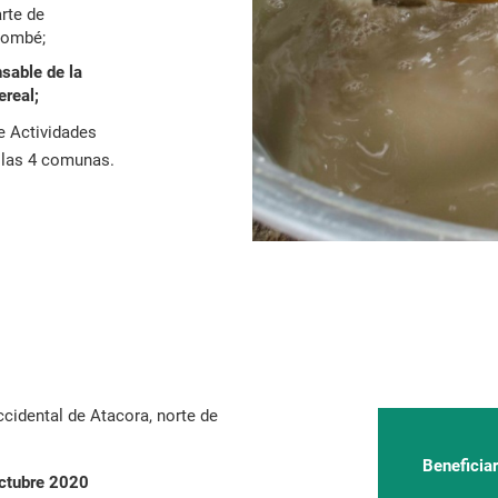
arte de
kombé;
sable de la
ereal;
e Actividades
 las 4 comunas.
idental de Atacora, norte de
Beneficiar
octubre 2020