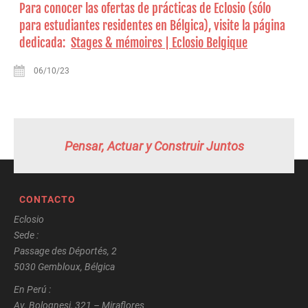
Para conocer las ofertas de prácticas de Eclosio (sólo
para estudiantes residentes en Bélgica), visite la página
dedicada:
Stages & mémoires | Eclosio Belgique
06/10/23
Pensar, Actuar y Construir Juntos
CONTACTO
Eclosio
Sede :
Passage des Déportés, 2
5030 Gembloux, Bélgica
En Perú :
Av. Bolognesi, 321 – Miraflores