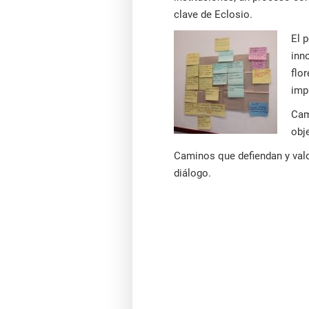
clave de Eclosio.
El 
inn
flo
imp
Cam
obj
Caminos que defiendan y val
diálogo.