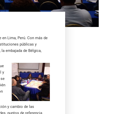
te en Lima, Perú. Con más de
stituciones públicas y
, la embajada de Bélgica,
que
l y
 se
bién
ón
ción y cambio de las
ades, puntos de referencia